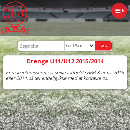
Kun i Børn
Drenge U11/U12 2015/2014
Er man interesseret i at spille fodbold i BBB & er fra 2015
eller 2014, så tøv endelig ikke med at kontakte os.