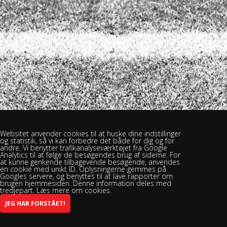
Websitet anvender cookies til at huske dine indstillinger
og statistik, så vi kan forbedre det både for dig og for
andre. Vi benytter trafikanalyseværktøjet fra Google
Analytics til at følge de besøgendes brug af siderne. For
at kunne genkende tilbagevende besøgende, anvendes
en cookie med unikt ID. Oplysningerne gemmes på
Googles servere, og benyttes til at lave rapporter om
brugen hjemmesiden. Denne information deles med
tredjepart. Læs mere om cookies.
Brændekilde Bellinge Boldklub - Brændekilevej 30, 5250 Odense SV -
Spillested: Rasmus Rask Skolen
INFO@BBBSPORT.DK