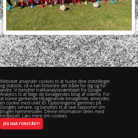
Websitet anvender cookies til at huske dine indstillinger
og statistik, så vi kan forbedre det både for dig og for
andre. Vi benytter trafikanalyseværktøjet fra Google
Analytics til at følge de besøgendes brug af siderne. For
at kunne genkende tilbagevende besøgende, anvendes
en cookie med unikt ID. Oplysningerne gemmes på
Googles servere, og benyttes til at lave rapporter om
brugen hjemmesiden. Denne information deles med
tredjepart. Læs mere om cookies.
Brændekilde Bellinge Boldklub - Brændekilevej 30, 5250 Odense SV -
Spillested: Rasmus Rask Skolen
INFO@BBBSPORT.DK