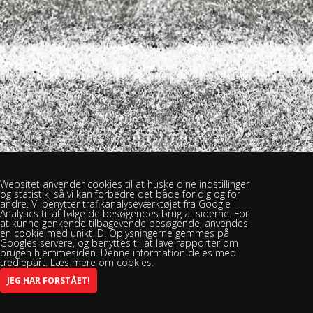
Websitet anvender cookies til at huske dine indstillinger
og statistik, så vi kan forbedre det både for dig og for
andre. Vi benytter trafikanalyseværktøjet fra Google
Analytics til at følge de besøgendes brug af siderne. For
at kunne genkende tilbagevende besøgende, anvendes
en cookie med unikt ID. Oplysningerne gemmes på
Googles servere, og benyttes til at lave rapporter om
brugen hjemmesiden. Denne information deles med
tredjepart. Læs mere om cookies.
Brændekilde Bellinge Boldklub - Brændekilevej 30, 5250 Odense SV -
Spillested: Rasmus Rask Skolen
INFO@BBBSPORT.DK