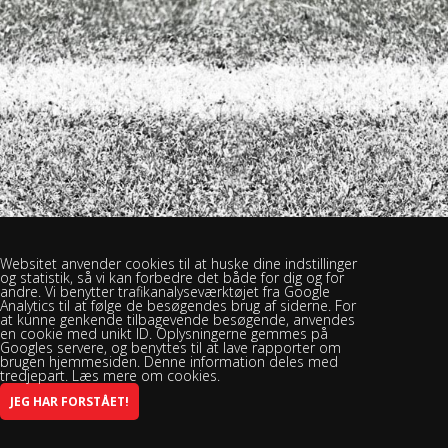
Websitet anvender cookies til at huske dine indstillinger
og statistik, så vi kan forbedre det både for dig og for
andre. Vi benytter trafikanalyseværktøjet fra Google
Analytics til at følge de besøgendes brug af siderne. For
at kunne genkende tilbagevende besøgende, anvendes
en cookie med unikt ID. Oplysningerne gemmes på
Googles servere, og benyttes til at lave rapporter om
brugen hjemmesiden. Denne information deles med
tredjepart. Læs mere om cookies.
Brændekilde Bellinge Boldklub - Brændekilevej 30, 5250 Odense SV -
Spillested: Rasmus Rask Skolen
INFO@BBBSPORT.DK